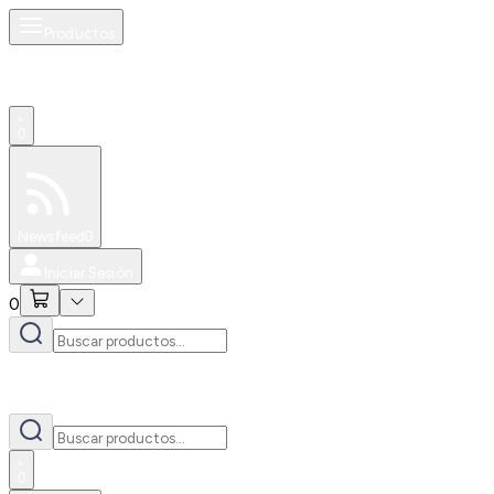
Productos
0
Especiales
Newsfeed
0
Iniciar Sesión
0
0