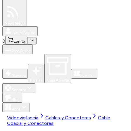
Especiales
Newsfeed
0
Iniciar Sesión
0
Carrito
Productos
Nuevos
Eventos
Para Ti
Caja Abierta
Soporte
Blog
Apps
Videovigilancia
Cables y Conectores
Cable
Coaxial y Conectores