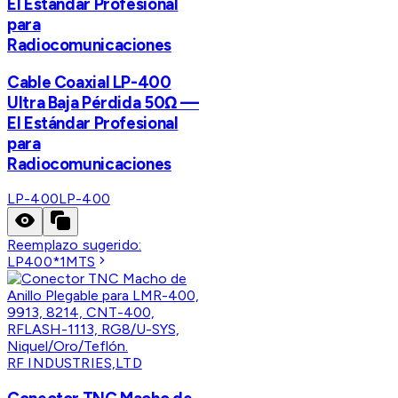
El Estándar Profesional
para
Radiocomunicaciones
Cable Coaxial LP-400
Ultra Baja Pérdida 50Ω —
El Estándar Profesional
para
Radiocomunicaciones
LP-400
LP-400
Reemplazo sugerido:
LP400*1MTS
RF INDUSTRIES,LTD