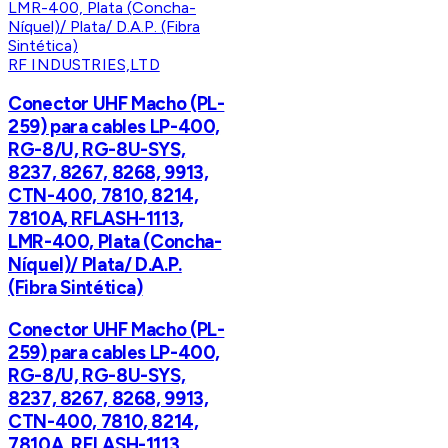
RF INDUSTRIES,LTD
Conector UHF Macho (PL-
259) para cables LP-400,
RG-8/U, RG-8U-SYS,
8237, 8267, 8268, 9913,
CTN-400, 7810, 8214,
7810A, RFLASH-1113,
LMR-400, Plata (Concha-
Níquel)/ Plata/ D.A.P.
(Fibra Sintética)
Conector UHF Macho (PL-
259) para cables LP-400,
RG-8/U, RG-8U-SYS,
8237, 8267, 8268, 9913,
CTN-400, 7810, 8214,
7810A, RFLASH-1113,