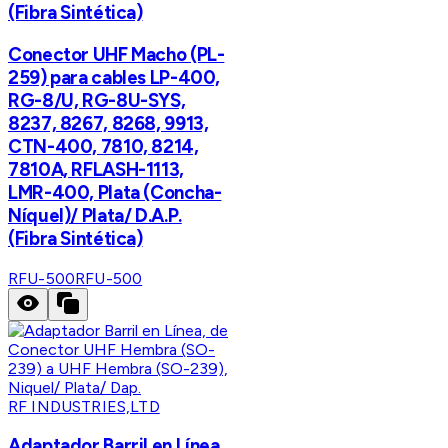
(Fibra Sintética)
Conector UHF Macho (PL-
259) para cables LP-400,
RG-8/U, RG-8U-SYS,
8237, 8267, 8268, 9913,
CTN-400, 7810, 8214,
7810A, RFLASH-1113,
LMR-400, Plata (Concha-
Níquel)/ Plata/ D.A.P.
(Fibra Sintética)
RFU-500
RFU-500
RF INDUSTRIES,LTD
Adaptador Barril en Línea,