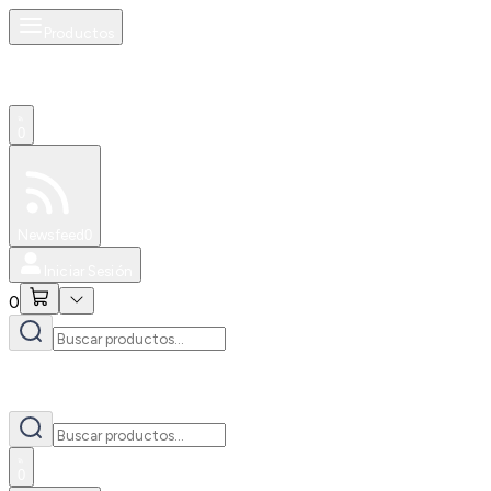
Productos
0
Especiales
Newsfeed
0
Iniciar Sesión
0
0