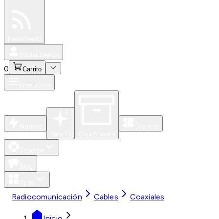
Especiales
Newsfeed
0
Iniciar Sesión
0
Carrito
Productos
Nuevos
Eventos
Para Ti
Caja Abierta
Soporte
Blog
Apps
Radiocomunicación
Cables
Coaxiales
Inicio