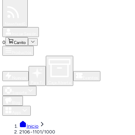
Especiales
Newsfeed
0
Iniciar Sesión
0
Carrito
Productos
Nuevos
Eventos
Para Ti
Caja Abierta
Soporte
Blog
Apps
Inicio
2106-1101/1000