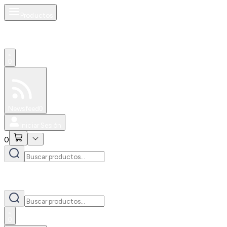
Productos
0
Especiales
Newsfeed
0
Iniciar Sesión
0
0