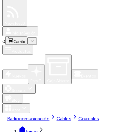
Especiales
Newsfeed
0
Iniciar Sesión
0
Carrito
Productos
Nuevos
Eventos
Para Ti
Caja Abierta
Soporte
Blog
Apps
Radiocomunicación
Cables
Coaxiales
Inicio