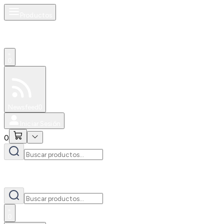
Productos
0
Especiales
Newsfeed
0
Iniciar Sesión
0
0