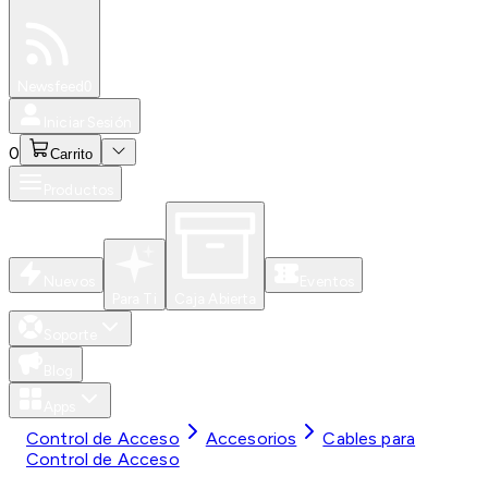
Especiales
Newsfeed
0
Iniciar Sesión
0
Carrito
Productos
Nuevos
Eventos
Para Ti
Caja Abierta
Soporte
Blog
Apps
Control de Acceso
Accesorios
Cables para
Control de Acceso