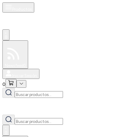
Productos
0
Especiales
Newsfeed
0
Iniciar Sesión
0
0