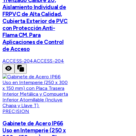
Trenzado Calibre 20,
Aislamiento Individual de
FRPVC de Alta Calidad,
Cubierta Exterior de PVC
con Protección Anti-
Flama CM. Para
Aplicaciones de Control
de Acceso
ACCESS-204
ACCESS-204
PRECISION
Gabinete de Acero IP66
Uso en Intemperie (250 x