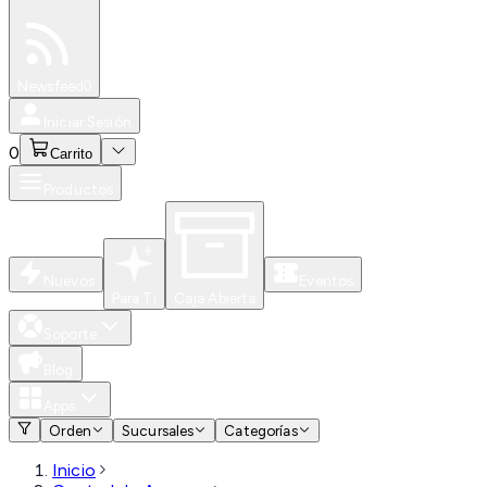
Especiales
Newsfeed
0
Iniciar Sesión
0
Carrito
Productos
Nuevos
Eventos
Para Ti
Caja Abierta
Soporte
Blog
Apps
Orden
Sucursales
Categorías
Inicio