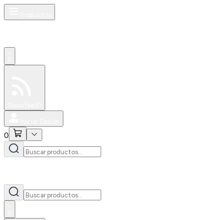
Productos
0
Especiales
Newsfeed
0
Iniciar Sesión
0
0