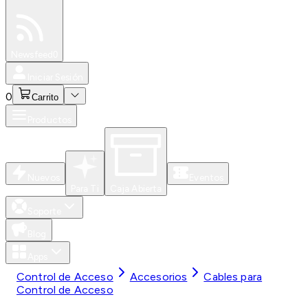
Especiales
Newsfeed
0
Iniciar Sesión
0
Carrito
Productos
Nuevos
Eventos
Para Ti
Caja Abierta
Soporte
Blog
Apps
Control de Acceso
Accesorios
Cables para
Control de Acceso