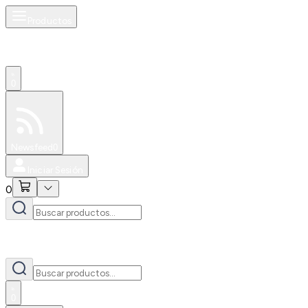
Productos
0
Especiales
Newsfeed
0
Iniciar Sesión
0
0