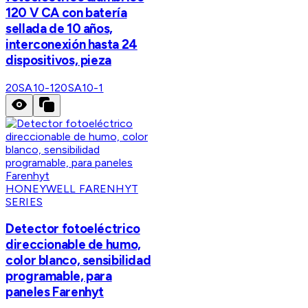
120 V CA con batería
sellada de 10 años,
interconexión hasta 24
dispositivos, pieza
20SA10-1
20SA10-1
HONEYWELL FARENHYT
SERIES
Detector fotoeléctrico
direccionable de humo,
color blanco, sensibilidad
programable, para
paneles Farenhyt