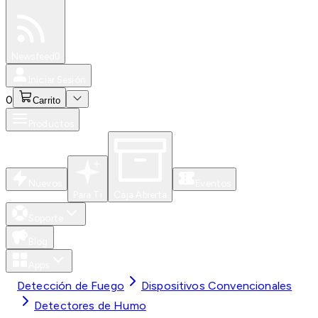
Especiales
Newsfeed
0
Iniciar Sesión
0
Carrito
Productos
Nuevos
Eventos
Para Ti
Caja Abierta
Soporte
Blog
Apps
Detección de Fuego
Dispositivos Convencionales
Detectores de Humo