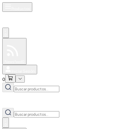
Productos
0
Especiales
Newsfeed
0
Iniciar Sesión
0
0