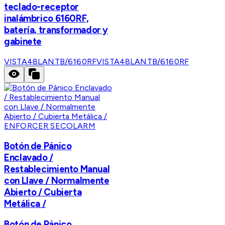
teclado-receptor
inalámbrico 6160RF,
batería, transformador y
gabinete
VISTA48LANTB/6160RF
VISTA48LANTB/6160RF
ENFORCER SECOLARM
Botón de Pánico
Enclavado /
Restablecimiento Manual
con Llave / Normalmente
Abierto / Cubierta
Metálica /
Botón de Pánico