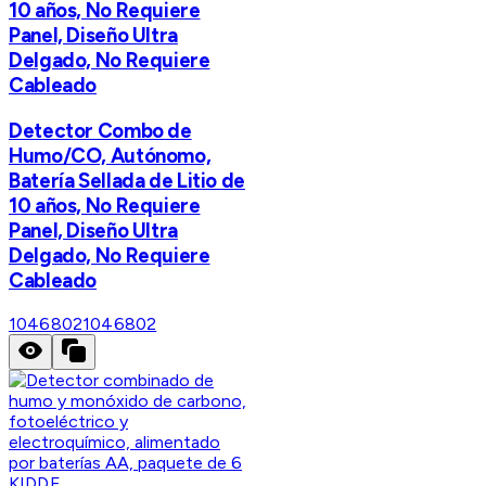
10 años, No Requiere
Panel, Diseño Ultra
Delgado, No Requiere
Cableado
Detector Combo de
Humo/CO, Autónomo,
Batería Sellada de Litio de
10 años, No Requiere
Panel, Diseño Ultra
Delgado, No Requiere
Cableado
1046802
1046802
KIDDE