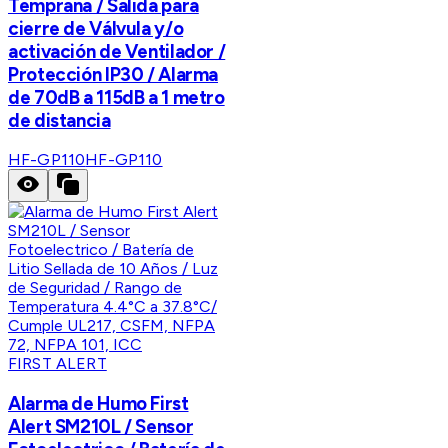
Temprana / Salida para
cierre de Válvula y/o
activación de Ventilador /
Protección IP30 / Alarma
de 70dB a 115dB a 1 metro
de distancia
HF-GP110
HF-GP110
FIRST ALERT
Alarma de Humo First
Alert SM210L / Sensor