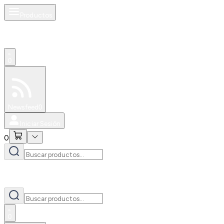
Productos
0
Especiales
Newsfeed
0
Iniciar Sesión
0
0