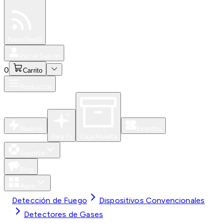
Especiales
Newsfeed
0
Iniciar Sesión
0
Carrito
Productos
Nuevos
Eventos
Para Ti
Caja Abierta
Soporte
Blog
Apps
Detección de Fuego
Dispositivos Convencionales
Detectores de Gases