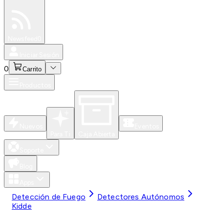
Especiales
Newsfeed
0
Iniciar Sesión
0
Carrito
Productos
Nuevos
Eventos
Para Ti
Caja Abierta
Soporte
Blog
Apps
Detección de Fuego
Detectores Autónomos
Kidde