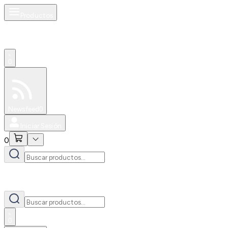
Productos
0
Especiales
Newsfeed
0
Iniciar Sesión
0
0