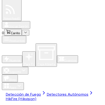
Especiales
Newsfeed
0
Iniciar Sesión
0
Carrito
Productos
Nuevos
Eventos
Para Ti
Caja Abierta
Soporte
Blog
Apps
Detección de Fuego
Detectores Autónomos
HikFire (Hikvision)