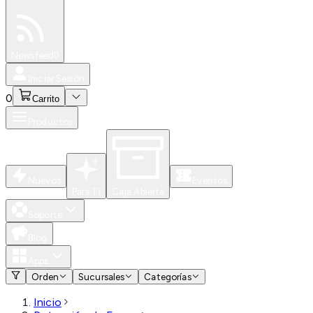
Especiales
Newsfeed
0
Iniciar Sesión
0
Carrito
Productos
Nuevos
Eventos
Para Ti
Caja Abierta
Soporte
Blog
Apps
Orden
Sucursales
Categorías
Inicio