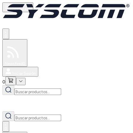
Productos
0
Especiales
Newsfeed
0
Iniciar Sesión
0
0