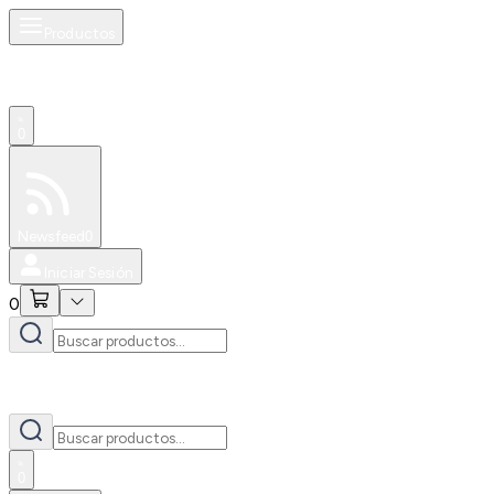
Productos
0
Especiales
Newsfeed
0
Iniciar Sesión
0
0