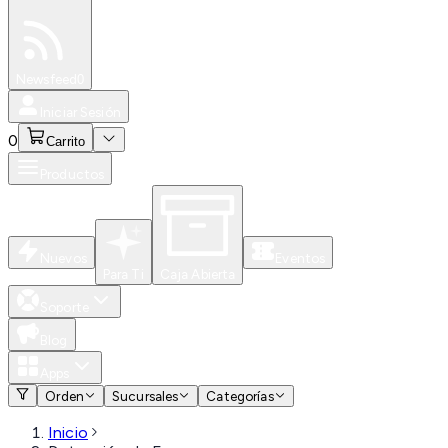
Especiales
Newsfeed
0
Iniciar Sesión
0
Carrito
Productos
Nuevos
Eventos
Para Ti
Caja Abierta
Soporte
Blog
Apps
Orden
Sucursales
Categorías
Inicio