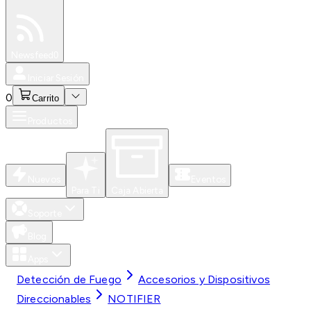
Especiales
Newsfeed
0
Iniciar Sesión
0
Carrito
Productos
Nuevos
Eventos
Para Ti
Caja Abierta
Soporte
Blog
Apps
Detección de Fuego
Accesorios y Dispositivos
Direccionables
NOTIFIER