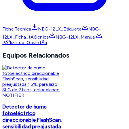
Ficha Técnica
NBG-12LX_Etiqueta
NBG-
12LX_Ficha_tÃ©cnica
NBG-12LX_Manual
PÃ³liza_de_GarantÃ­a
Equipos Relacionados
NOTIFIER
Detector de humo
fotoeléctrico
direccionable FlashScan,
sensibilidad preajustada