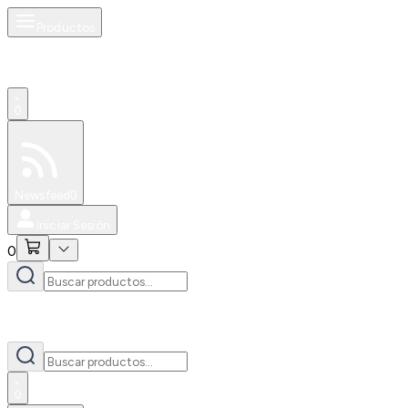
Productos
0
Especiales
Newsfeed
0
Iniciar Sesión
0
0