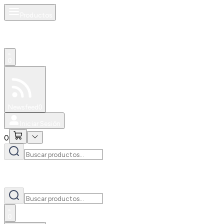
Productos
0
Especiales
Newsfeed
0
Iniciar Sesión
0
0