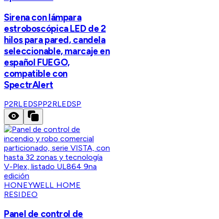
Sirena con lámpara
estroboscópica LED de 2
hilos para pared, candela
seleccionable, marcaje en
español FUEGO,
compatible con
SpectrAlert
P2RLEDSP
P2RLEDSP
HONEYWELL HOME
RESIDEO
Panel de control de