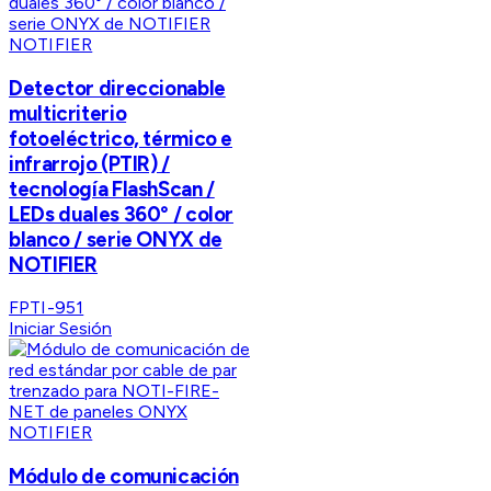
NOTIFIER
Detector direccionable
multicriterio
fotoeléctrico, térmico e
infrarrojo (PTIR) /
tecnología FlashScan /
LEDs duales 360° / color
blanco / serie ONYX de
NOTIFIER
FPTI-951
Iniciar Sesión
NOTIFIER
Módulo de comunicación