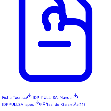
Ficha Técnica
IDP-PULL-SA-Manual
IDPPULLSA_spec
PÃ³liza_de_GarantÃ­a(11)