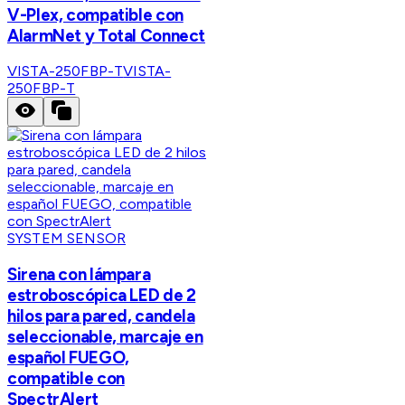
V-Plex, compatible con
AlarmNet y Total Connect
VISTA-250FBP-T
VISTA-
250FBP-T
SYSTEM SENSOR
Sirena con lámpara
estroboscópica LED de 2
hilos para pared, candela
seleccionable, marcaje en
español FUEGO,
compatible con
SpectrAlert