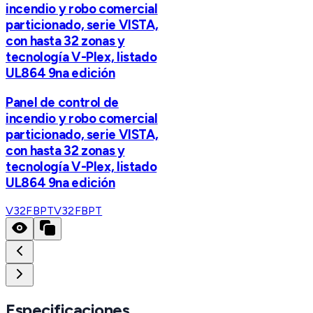
incendio y robo comercial
particionado, serie VISTA,
con hasta 32 zonas y
tecnología V-Plex, listado
UL864 9na edición
Panel de control de
incendio y robo comercial
particionado, serie VISTA,
con hasta 32 zonas y
tecnología V-Plex, listado
UL864 9na edición
V32FBPT
V32FBPT
Especificaciones