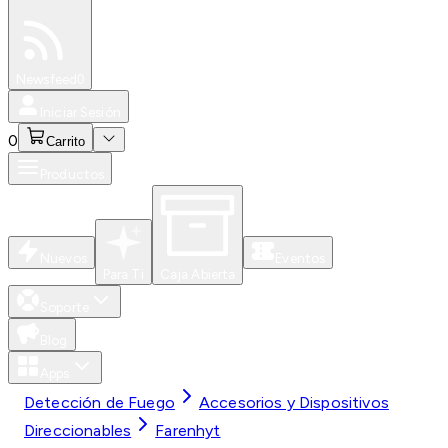
Especiales
Newsfeed
0
Iniciar Sesión
0
Carrito
Productos
Nuevos
Eventos
Para Ti
Caja Abierta
Soporte
Blog
Apps
Detección de Fuego
Accesorios y Dispositivos
Direccionables
Farenhyt