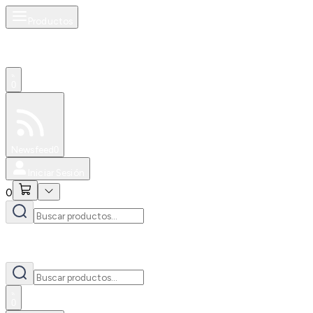
Productos
0
Especiales
Newsfeed
0
Iniciar Sesión
0
0