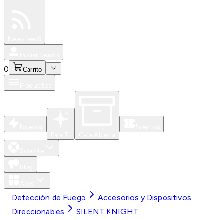
Especiales
Newsfeed
0
Iniciar Sesión
0
Carrito
Productos
Nuevos
Eventos
Para Ti
Caja Abierta
Soporte
Blog
Apps
Detección de Fuego
Accesorios y Dispositivos
Direccionables
SILENT KNIGHT