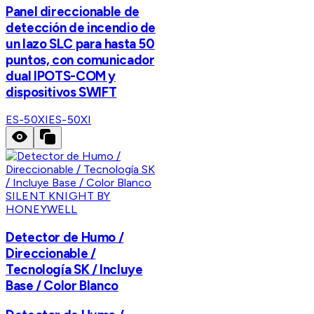
Panel direccionable de
detección de incendio de
un lazo SLC para hasta 50
puntos, con comunicador
dual IPOTS-COM y
dispositivos SWIFT
ES-50XI
ES-50XI
SILENT KNIGHT BY
HONEYWELL
Detector de Humo /
Direccionable /
Tecnología SK / Incluye
Base / Color Blanco