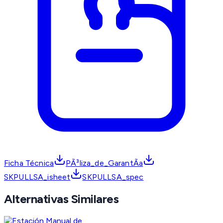
Ficha Técnica
PÃ³liza_de_GarantÃ­a
SKPULLSA_isheet
SKPULLSA_spec
Alternativas Similares