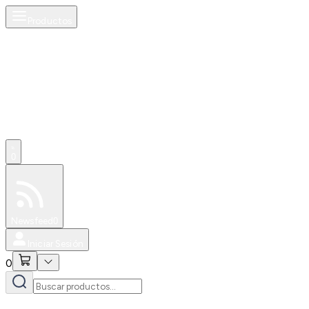
Productos
0
Especiales
Newsfeed
0
Iniciar Sesión
0