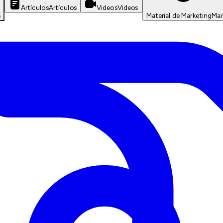
Artículos
Artículos
Videos
Videos
s
Material de Marketing
Mar