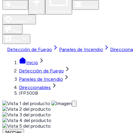
Nuevos
Eventos
Para Ti
Caja Abierta
Soporte
Blog
Apps
Detección de Fuego
Paneles de Incendio
Direcciona
Inicio
Detección de Fuego
Paneles de Incendio
Direccionables
IFP300B
360°
Ver