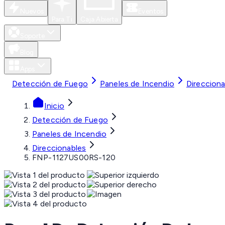
Nuevos
Eventos
Para Ti
Caja Abierta
Soporte
Blog
Apps
Detección de Fuego
Paneles de Incendio
Direcciona
Inicio
Detección de Fuego
Paneles de Incendio
Direccionables
FNP-1127US00RS-120