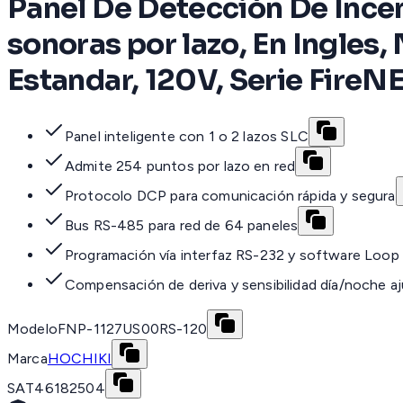
Panel De Detección De Incen
sonoras por lazo, En Ingles,
Estandar, 120V, Serie Fire
Panel inteligente con 1 o 2 lazos SLC
Admite 254 puntos por lazo en red
Protocolo DCP para comunicación rápida y segura
Bus RS-485 para red de 64 paneles
Programación vía interfaz RS-232 y software Loop 
Compensación de deriva y sensibilidad día/noche aj
Modelo
FNP-1127US00RS-120
Marca
HOCHIKI
SAT
46182504