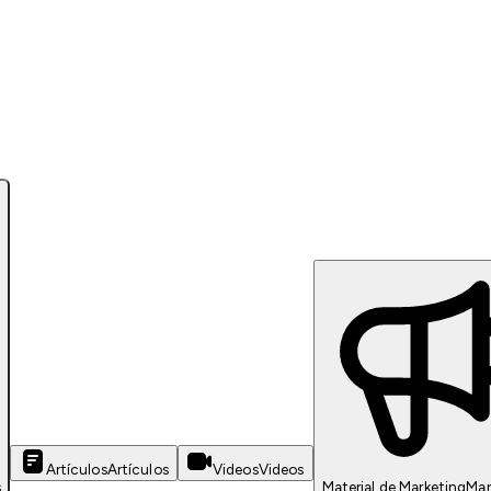
Artículos
Artículos
Videos
Videos
s
Material de Marketing
Mar