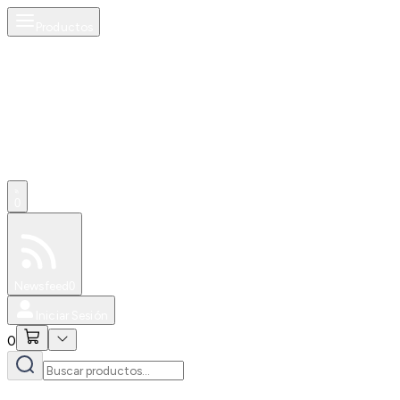
Productos
0
Especiales
Newsfeed
0
Iniciar Sesión
0