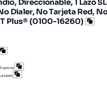
dio, Direccionable, 1 Lazo S
 No Dialer, No Tarjeta Red, N
NET Plus® (0100-16260)
Explorer
ustable