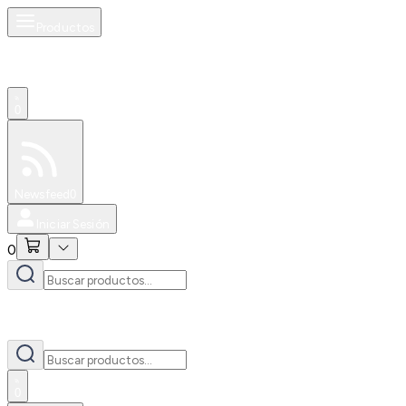
Productos
0
Especiales
Newsfeed
0
Iniciar Sesión
0
0