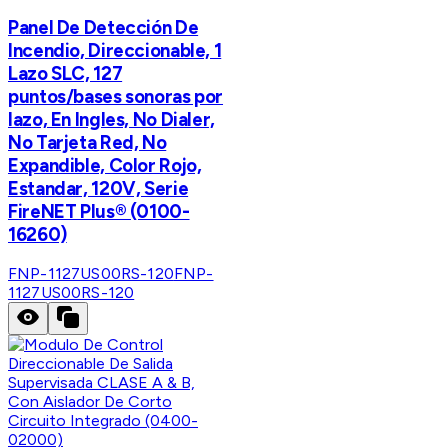
Panel De Detección De
Incendio, Direccionable, 1
Lazo SLC, 127
puntos/bases sonoras por
lazo, En Ingles, No Dialer,
No Tarjeta Red, No
Expandible, Color Rojo,
Estandar, 120V, Serie
FireNET Plus® (0100-
16260)
FNP-1127US00RS-120
FNP-
1127US00RS-120