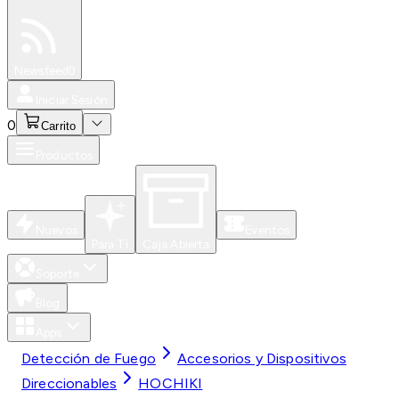
Especiales
Newsfeed
0
Iniciar Sesión
0
Carrito
Productos
Nuevos
Eventos
Para Ti
Caja Abierta
Soporte
Blog
Apps
Detección de Fuego
Accesorios y Dispositivos
Direccionables
HOCHIKI