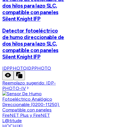
dos hilos para lazo SLC,
compatible con paneles
Silent Knight IFP
Detector fotoeléctrico
de humo direccionable de
dos hilos para lazo SLC,
compatible con paneles
Silent Knight IFP
IDPPHOTO
IDPPHOTO
Reemplazo sugerido:
IDP-
PHOTO-IV
HOCHIKI