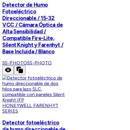
Detector de Humo
Fotoeléctrico
Direccionable / 15-32
VCC / Cámara Óptica de
Alta Sensibilidad /
Compatible Fire-Lite,
Silent Knight y Farenhyt /
Base Incluida / Blanco
SS-PHOTO
SS-PHOTO
HONEYWELL FARENHYT
SERIES
Detector fotoeléctrico
de humo direccionable de