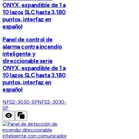
ONYX, expandible de 1 a
10 lazos SLC hasta 3,180
puntos, interfaz en
español
Panel de control de
alarma contra incendio
inteligente y
direccionable serie
ONYX, expandible de 1 a
10 lazos SLC hasta 3,180
puntos, interfaz en
español
NFS2-3030-SP
NFS2-3030-
SP