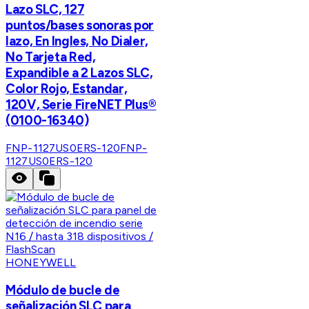
Lazo SLC, 127
puntos/bases sonoras por
lazo, En Ingles, No Dialer,
No Tarjeta Red,
Expandible a 2 Lazos SLC,
Color Rojo, Estandar,
120V, Serie FireNET Plus®
(0100-16340)
FNP-1127US0ERS-120
FNP-
1127US0ERS-120
HONEYWELL
Módulo de bucle de
señalización SLC para