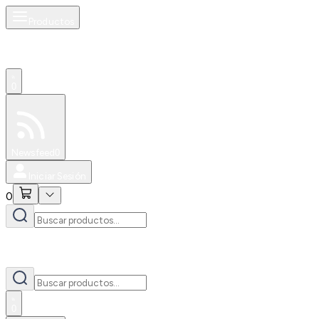
Productos
0
Especiales
Newsfeed
0
Iniciar Sesión
0
0