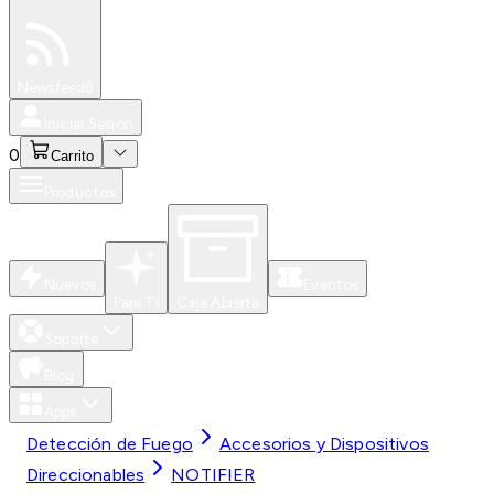
Especiales
Newsfeed
0
Iniciar Sesión
0
Carrito
Productos
Nuevos
Eventos
Para Ti
Caja Abierta
Soporte
Blog
Apps
Detección de Fuego
Accesorios y Dispositivos
Direccionables
NOTIFIER