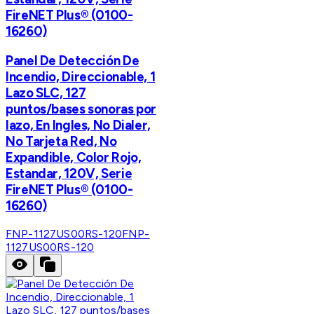
FireNET Plus® (0100-
16260)
Panel De Detección De
Incendio, Direccionable, 1
Lazo SLC, 127
puntos/bases sonoras por
lazo, En Ingles, No Dialer,
No Tarjeta Red, No
Expandible, Color Rojo,
Estandar, 120V, Serie
FireNET Plus® (0100-
16260)
FNP-1127US00RS-120
FNP-
1127US00RS-120