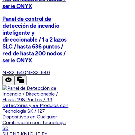
serie ONYX
Panel de control de
detección de incendio
inteligente y
direccionable / 1 a 2 lazos
SLC / hasta 636 puntos /
red de hasta 200 nodos /
serie ONYX
NFS2-640
NFS2-640
SILENT KNIGHT BY