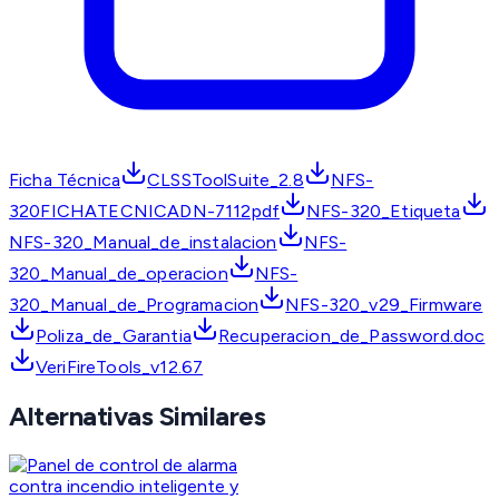
Ficha Técnica
CLSSToolSuite_2.8
NFS-
320FICHATECNICADN-7112pdf
NFS-320_Etiqueta
NFS-320_Manual_de_instalacion
NFS-
320_Manual_de_operacion
NFS-
320_Manual_de_Programacion
NFS-320_v29_Firmware
Poliza_de_Garantia
Recuperacion_de_Password.doc
VeriFireTools_v12.67
Alternativas Similares