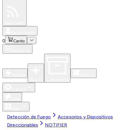
Especiales
Newsfeed
0
Iniciar Sesión
0
Carrito
Productos
Nuevos
Eventos
Para Ti
Caja Abierta
Soporte
Blog
Apps
Detección de Fuego
Accesorios y Dispositivos
Direccionables
NOTIFIER