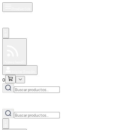
Productos
0
Especiales
Newsfeed
0
Iniciar Sesión
0
0