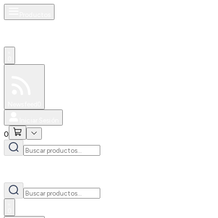
Productos
0
Especiales
Newsfeed
0
Iniciar Sesión
0
0