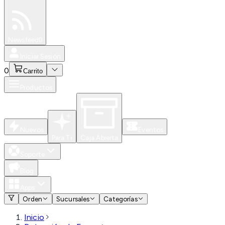
Especiales
Newsfeed
0
Iniciar Sesión
0
Carrito
Productos
Nuevos
Eventos
Para Ti
Caja Abierta
Soporte
Blog
Apps
Orden
Sucursales
Categorías
Inicio