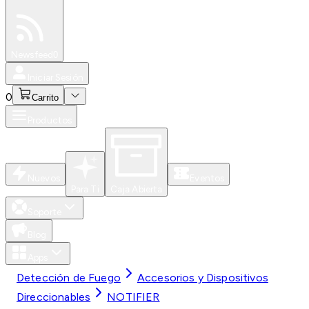
Especiales
Newsfeed
0
Iniciar Sesión
0
Carrito
Productos
Nuevos
Eventos
Para Ti
Caja Abierta
Soporte
Blog
Apps
Detección de Fuego
Accesorios y Dispositivos
Direccionables
NOTIFIER