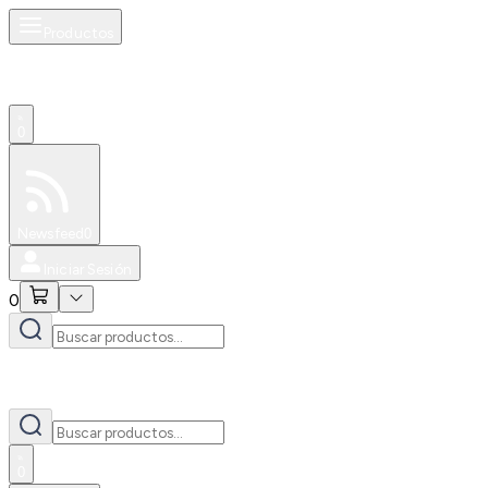
Productos
0
Especiales
Newsfeed
0
Iniciar Sesión
0
0