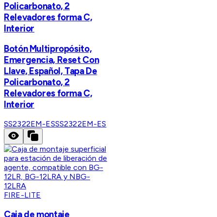
Policarbonato, 2
Relevadores forma C,
Interior
Botón Multipropósito,
Emergencia, Reset Con
Llave, Español, Tapa De
Policarbonato, 2
Relevadores forma C,
Interior
SS2322EM-ES
SS2322EM-ES
FIRE-LITE
Caja de montaje