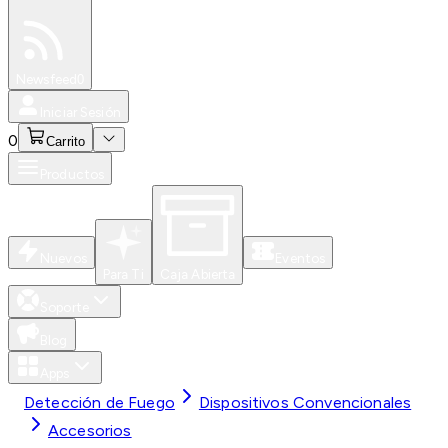
Especiales
Newsfeed
0
Iniciar Sesión
0
Carrito
Productos
Nuevos
Eventos
Para Ti
Caja Abierta
Soporte
Blog
Apps
Detección de Fuego
Dispositivos Convencionales
Accesorios