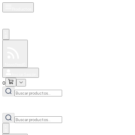
Productos
0
Especiales
Newsfeed
0
Iniciar Sesión
0
0