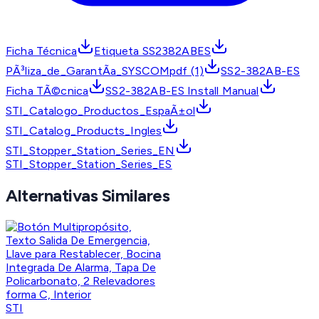
Ficha Técnica
Etiqueta SS2382ABES
PÃ³liza_de_GarantÃ­a_SYSCOMpdf (1)
SS2-382AB-ES
Ficha TÃ©cnica
SS2-382AB-ES Install Manual
STI_Catalogo_Productos_EspaÃ±ol
STI_Catalog_Products_Ingles
STI_Stopper_Station_Series_EN
STI_Stopper_Station_Series_ES
Alternativas Similares
STI