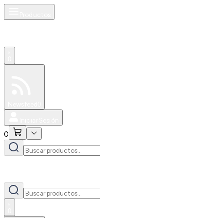
Productos
0
Especiales
Newsfeed
0
Iniciar Sesión
0
0