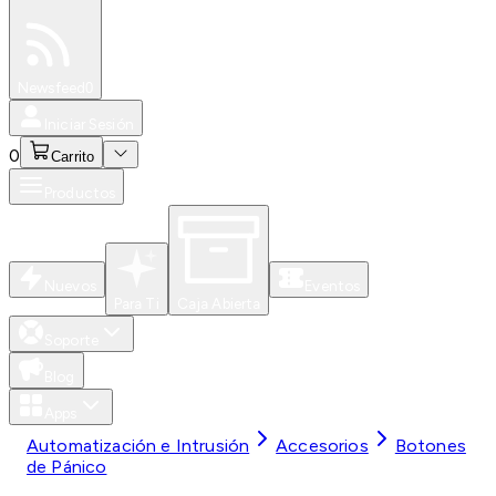
Especiales
Newsfeed
0
Iniciar Sesión
0
Carrito
Productos
Nuevos
Eventos
Para Ti
Caja Abierta
Soporte
Blog
Apps
Automatización e Intrusión
Accesorios
Botones
de Pánico