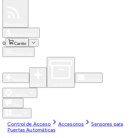
Especiales
Newsfeed
0
Iniciar Sesión
0
Carrito
Productos
Nuevos
Eventos
Para Ti
Caja Abierta
Soporte
Blog
Apps
Control de Acceso
Accesorios
Sensores para
Puertas Automáticas