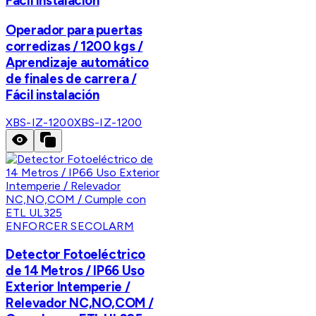
Fácil instalación
Operador para puertas
corredizas / 1200 kgs /
Aprendizaje automático
de finales de carrera /
Fácil instalación
XBS-IZ-1200
XBS-IZ-1200
ENFORCER SECOLARM
Detector Fotoeléctrico
de 14 Metros / IP66 Uso
Exterior Intemperie /
Relevador NC,NO,COM /