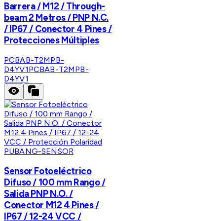
Barrera / M12 / Through-
beam 2 Metros / PNP N.C.
/ IP67 / Conector 4 Pines /
Protecciones Múltiples
PCBAB-T2MPB-
D4YV1
PCBAB-T2MPB-
D4YV1
PUBANG-SENSOR
Sensor Fotoeléctrico
Difuso / 100 mm Rango /
Salida PNP N.O. /
Conector M12 4 Pines /
IP67 / 12-24 VCC /