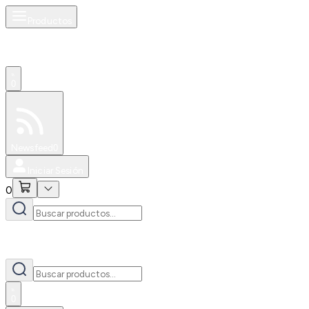
Productos
0
Especiales
Newsfeed
0
Iniciar Sesión
0
0