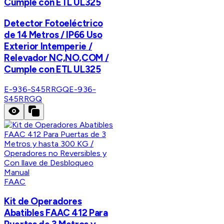
Cumple con ETL UL325
Detector Fotoeléctrico
de 14 Metros / IP66 Uso
Exterior Intemperie /
Relevador NC,NO,COM /
Cumple con ETL UL325
E-936-S45RRGQ
E-936-
S45RRGQ
FAAC
Kit de Operadores
Abatibles FAAC 412 Para