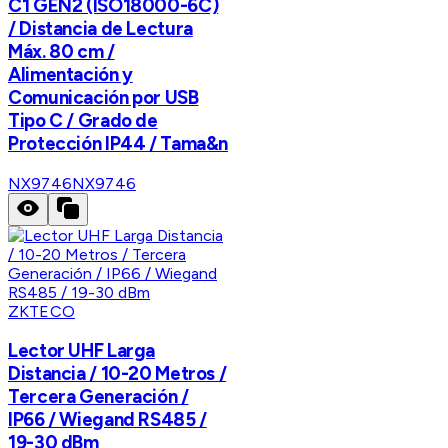
C1 GEN2 (ISO18000-6C)
/ Distancia de Lectura
Máx. 80 cm /
Alimentación y
Comunicación por USB
Tipo C / Grado de
Protección IP44 / Tama&n
NX9746
NX9746
ZKTECO
Lector UHF Larga
Distancia / 10-20 Metros /
Tercera Generación /
IP66 / Wiegand RS485 /
19-30 dBm