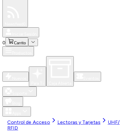
Especiales
Newsfeed
0
Iniciar Sesión
0
Carrito
Productos
Nuevos
Eventos
Para Ti
Caja Abierta
Soporte
Blog
Apps
Control de Acceso
Lectoras y Tarjetas
UHF/
RFID