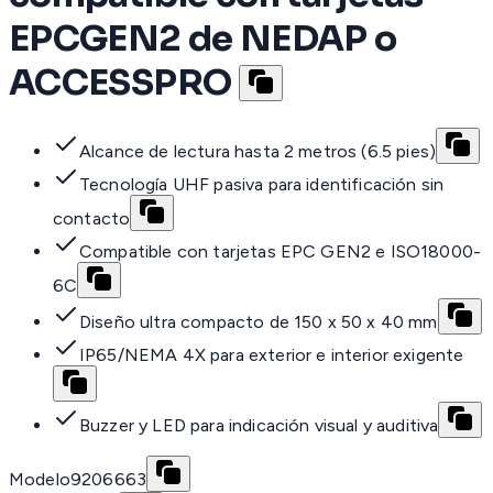
EPCGEN2 de NEDAP o
ACCESSPRO
Alcance de lectura hasta 2 metros (6.5 pies)
Tecnología UHF pasiva para identificación sin
contacto
Compatible con tarjetas EPC GEN2 e ISO18000-
6C
Diseño ultra compacto de 150 x 50 x 40 mm
IP65/NEMA 4X para exterior e interior exigente
Buzzer y LED para indicación visual y auditiva
Modelo
9206663