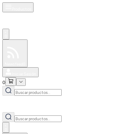
Productos
0
Especiales
Newsfeed
0
Iniciar Sesión
0
0