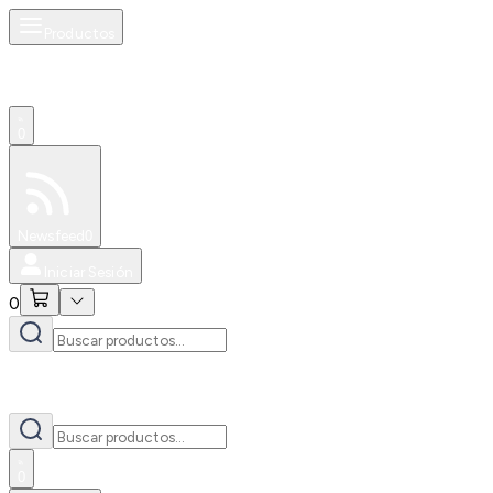
Productos
0
Especiales
Newsfeed
0
Iniciar Sesión
0
0