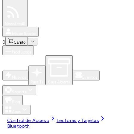
Especiales
Newsfeed
0
Iniciar Sesión
0
Carrito
Productos
Nuevos
Eventos
Para Ti
Caja Abierta
Soporte
Blog
Apps
Control de Acceso
Lectoras y Tarjetas
Bluetooth