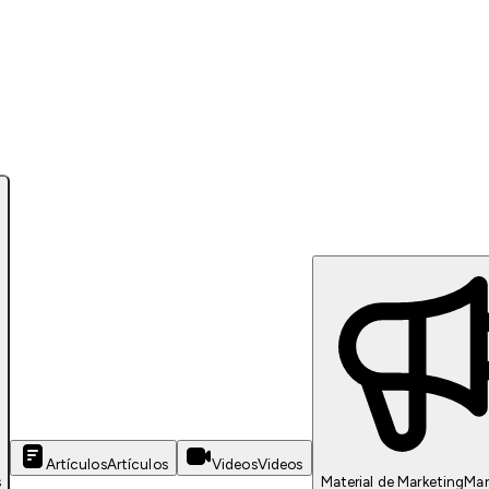
Artículos
Artículos
Videos
Videos
s
Material de Marketing
Mar