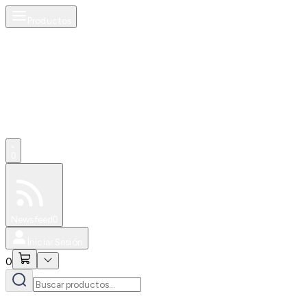
Productos
0
Especiales
Newsfeed
0
Iniciar Sesión
0