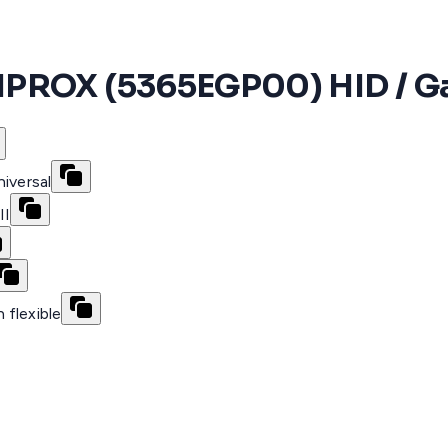
IPROX (5365EGP00) HID / Gar
iversal
II
 flexible