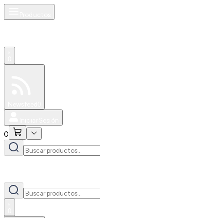
Productos
0
Especiales
Newsfeed
0
Iniciar Sesión
0
0