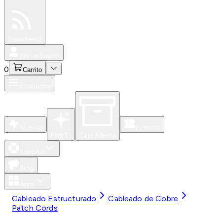
Especiales
Newsfeed
0
Iniciar Sesión
0
Carrito
Productos
Nuevos
Eventos
Para Ti
Caja Abierta
Soporte
Blog
Apps
Cableado Estructurado
Cableado de Cobre
Patch Cords