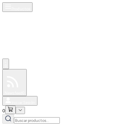
Productos
0
Especiales
Newsfeed
0
Iniciar Sesión
0