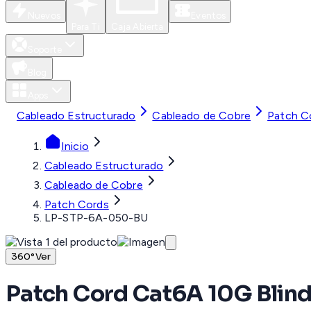
Nuevos
Eventos
Para Ti
Caja Abierta
Soporte
Blog
Apps
Cableado Estructurado
Cableado de Cobre
Patch C
Inicio
Cableado Estructurado
Cableado de Cobre
Patch Cords
LP-STP-6A-050-BU
360°
Ver
Patch Cord Cat6A 10G Blinda