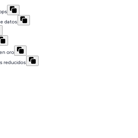
bps
de datos
en oro
ios reducidos