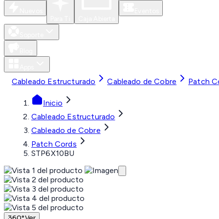
Nuevos
Eventos
Para Ti
Caja Abierta
Soporte
Blog
Apps
Cableado Estructurado
Cableado de Cobre
Patch C
Inicio
Cableado Estructurado
Cableado de Cobre
Patch Cords
STP6X10BU
360°
Ver