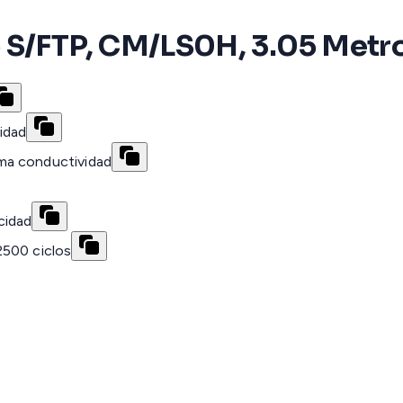
S/FTP, CM/LS0H, 3.05 Metros
idad
ma conductividad
cidad
2500 ciclos