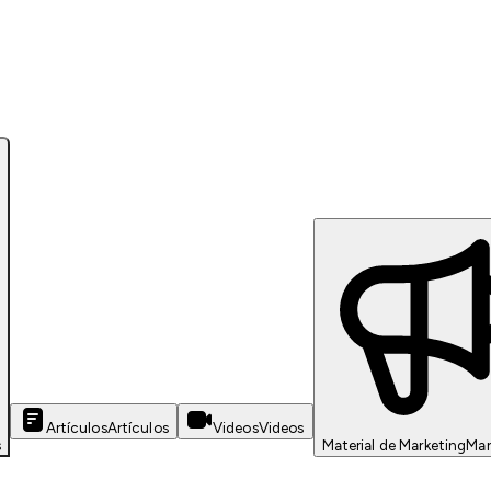
Artículos
Artículos
Videos
Videos
s
Material de Marketing
Mar