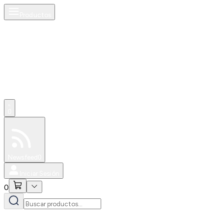
Productos
0
Especiales
Newsfeed
0
Iniciar Sesión
0