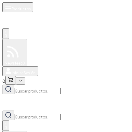
Productos
0
Especiales
Newsfeed
0
Iniciar Sesión
0
0