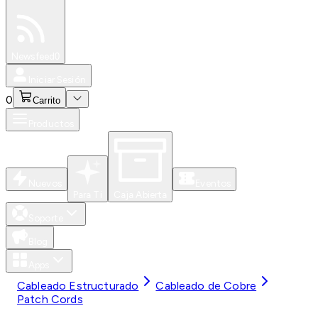
Especiales
Newsfeed
0
Iniciar Sesión
0
Carrito
Productos
Nuevos
Eventos
Para Ti
Caja Abierta
Soporte
Blog
Apps
Cableado Estructurado
Cableado de Cobre
Patch Cords