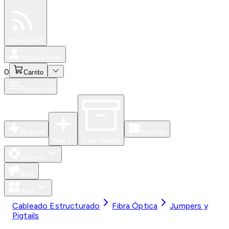
Especiales
Newsfeed
0
Iniciar Sesión
0
Carrito
Productos
Nuevos
Eventos
Para Ti
Caja Abierta
Soporte
Blog
Apps
Cableado Estructurado
Fibra Óptica
Jumpers y
Pigtails