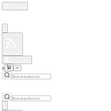
Productos
0
Especiales
Newsfeed
0
Iniciar Sesión
0
0