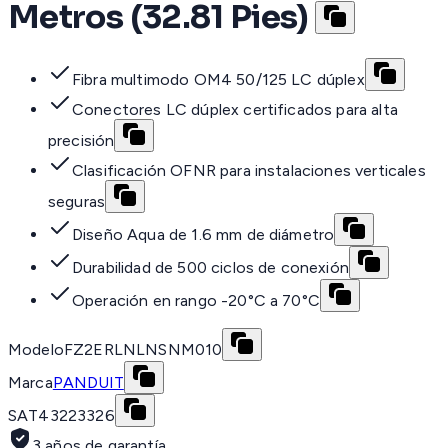
Metros (32.81 Pies)
Fibra multimodo OM4 50/125 LC dúplex
Conectores LC dúplex certificados para alta
precisión
Clasificación OFNR para instalaciones verticales
seguras
Diseño Aqua de 1.6 mm de diámetro
Durabilidad de 500 ciclos de conexión
Operación en rango -20°C a 70°C
Modelo
FZ2ERLNLNSNM010
Marca
PANDUIT
SAT
43223326
3 años de garantía