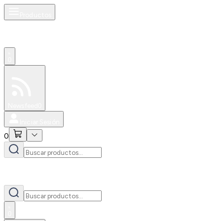
Productos
0
Especiales
Newsfeed
0
Iniciar Sesión
0
0