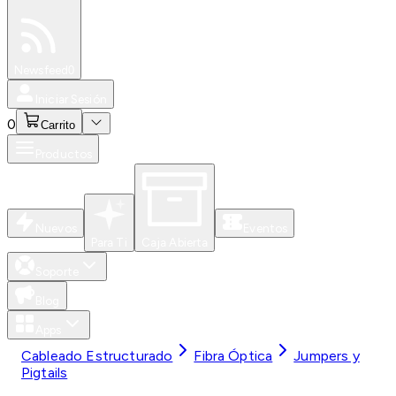
Especiales
Newsfeed
0
Iniciar Sesión
0
Carrito
Productos
Nuevos
Eventos
Para Ti
Caja Abierta
Soporte
Blog
Apps
Cableado Estructurado
Fibra Óptica
Jumpers y
Pigtails