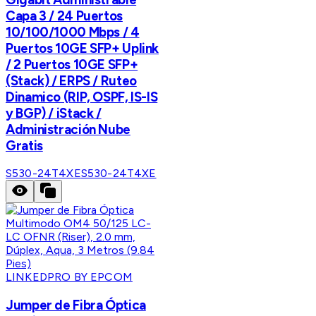
Capa 3 / 24 Puertos
10/100/1000 Mbps / 4
Puertos 10GE SFP+ Uplink
/ 2 Puertos 10GE SFP+
(Stack) / ERPS / Ruteo
Dinamico (RIP, OSPF, IS-IS
y BGP) / iStack /
Administración Nube
Gratis
S530-24T4XE
S530-24T4XE
LINKEDPRO BY EPCOM
Jumper de Fibra Óptica