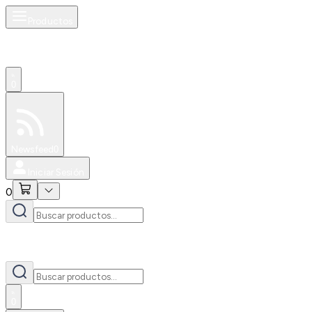
Productos
0
Especiales
Newsfeed
0
Iniciar Sesión
0
0