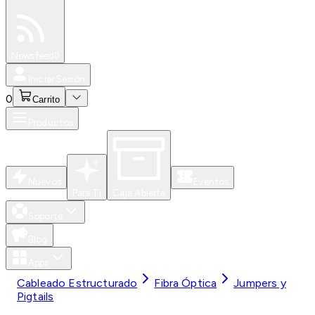
Especiales
Newsfeed
0
Iniciar Sesión
0
Carrito
Productos
Nuevos
Eventos
Para Ti
Caja Abierta
Soporte
Blog
Apps
Cableado Estructurado
Fibra Óptica
Jumpers y
Pigtails