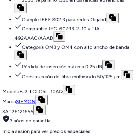
Soporte para 10 GbE en distancias extendidas
Cumple IEEE 802.3 para redes Gigabit
Compatible IEC-60793-2-10 y TIA-
492AAAC/AAAD
Categoría OM3 y OM4 con alto ancho de banda
Pérdida de inserción máxima 0.25 dB
Construcción de fibra multimodo 50/125 µm
Modelo
FJ2-LCLC5L-10AQ
Marca
SIEMON
SAT
26121655
3 años de garantía
Inicia sesión para ver precios especiales