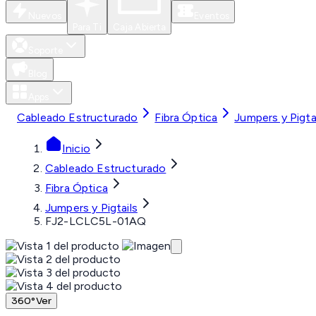
Nuevos
Eventos
Para Ti
Caja Abierta
Soporte
Blog
Apps
Cableado Estructurado
Fibra Óptica
Jumpers y Pigta
Inicio
Cableado Estructurado
Fibra Óptica
Jumpers y Pigtails
FJ2-LCLC5L-01AQ
360°
Ver