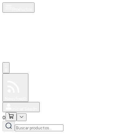
Productos
0
Especiales
Newsfeed
0
Iniciar Sesión
0