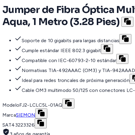
Jumper de Fibra Óptica Mu
Aqua, 1 Metro (3.28 Pies)
Soporte de 10 gigabits para largas distancias
Cumple estándar IEEE 802.3 gigabit
Compatible con IEC-60793-2-10 estándar
Normativas TIA-492AAAC (OM3) y TIA-942AAAD
Ideal para redes troncales de próxima generación
Cable OM3 multimodo 50/125 con conectores LC-
Modelo
FJ2-LCLC5L-01AQ
Marca
SIEMON
SAT
43223326
3 años de garantía