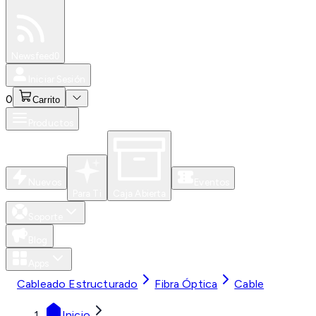
Especiales
Newsfeed
0
Iniciar Sesión
0
Carrito
Productos
Nuevos
Eventos
Para Ti
Caja Abierta
Soporte
Blog
Apps
Cableado Estructurado
Fibra Óptica
Cable
Inicio