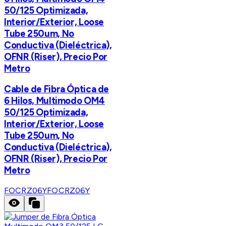
50/125 Optimizada,
Interior/Exterior, Loose
Tube 250um, No
Conductiva (Dieléctrica),
OFNR (Riser), Precio Por
Metro
Cable de Fibra Óptica de
6 Hilos, Multimodo OM4
50/125 Optimizada,
Interior/Exterior, Loose
Tube 250um, No
Conductiva (Dieléctrica),
OFNR (Riser), Precio Por
Metro
FOCRZ06Y
FOCRZ06Y