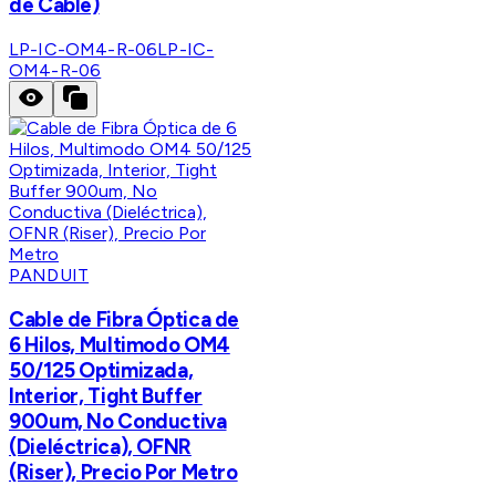
de Cable)
LP-IC-OM4-R-06
LP-IC-
OM4-R-06
PANDUIT
Cable de Fibra Óptica de
6 Hilos, Multimodo OM4
50/125 Optimizada,
Interior, Tight Buffer
900um, No Conductiva
(Dieléctrica), OFNR
(Riser), Precio Por Metro