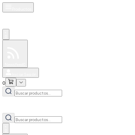
Productos
0
Especiales
Newsfeed
0
Iniciar Sesión
0
0