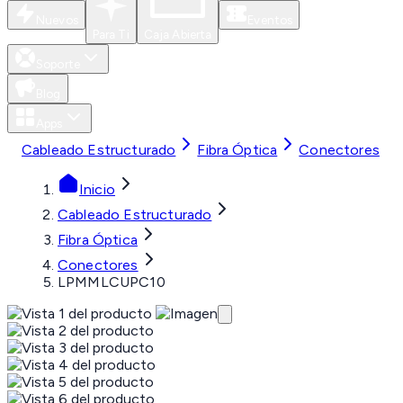
Nuevos
Eventos
Para Ti
Caja Abierta
Soporte
Blog
Apps
Cableado Estructurado
Fibra Óptica
Conectores
Inicio
Cableado Estructurado
Fibra Óptica
Conectores
LPMMLCUPC10