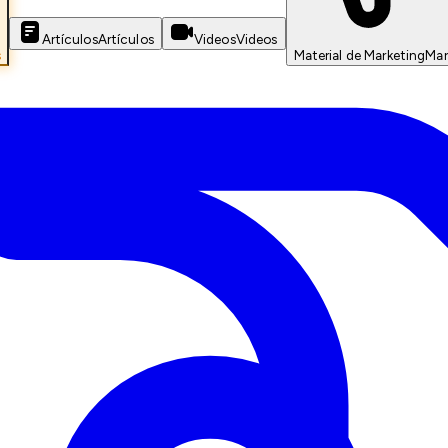
Artículos
Artículos
Videos
Videos
s
Material de Marketing
Mar