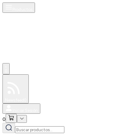
Productos
0
Especiales
Newsfeed
0
Iniciar Sesión
0