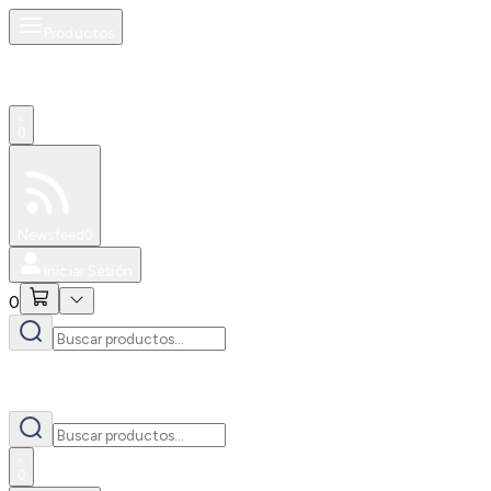
Productos
0
Especiales
Newsfeed
0
Iniciar Sesión
0
0