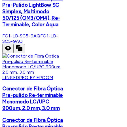
Pre-Pulido LightBow SC
Simplex, Multimodo
50/125 (OM3/OM4), Re-
Terminable, Color Aqua
FC1-LB-SC5-9AQ
FC1-LB-
SC5-9AQ
LINKEDPRO BY EPCOM
Conector de Fibra Óptica
Pre-pulido Re-terminable
Monomodo LC/UPC
900um, 2.0 mm, 3.0 mm
Conector de Fibra Óptica
Pre-pulido Re-terminable