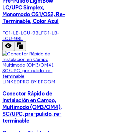
Pre-Pulido LightBow
LC/UPC Simplex,
Monomodo OS1/OS2, Re-
Terminable, Color Azul
FC1-LB-LCU-9BL
FC1-LB-
LCU-9BL
LINKEDPRO BY EPCOM
Conector Rápido de
Instalación en Campo,
Multimodo (OM3/OM4),
SC/UPC, pre-pulido, re-
terminable