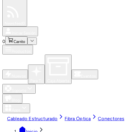
Especiales
Newsfeed
0
Iniciar Sesión
0
Carrito
Productos
Nuevos
Eventos
Para Ti
Caja Abierta
Soporte
Blog
Apps
Cableado Estructurado
Fibra Óptica
Conectores
Inicio