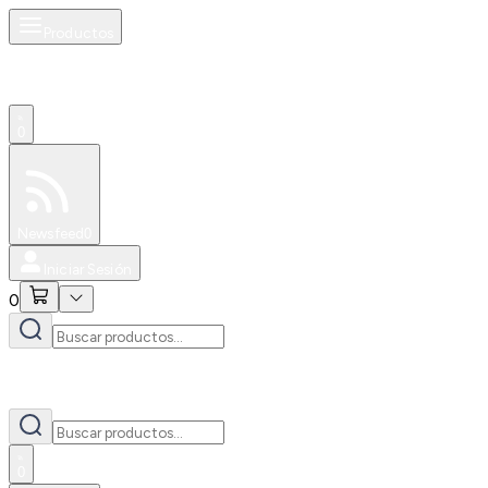
Productos
0
Especiales
Newsfeed
0
Iniciar Sesión
0
0