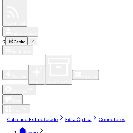
Especiales
Newsfeed
0
Iniciar Sesión
0
Carrito
Productos
Nuevos
Eventos
Para Ti
Caja Abierta
Soporte
Blog
Apps
Cableado Estructurado
Fibra Óptica
Conectores
Inicio