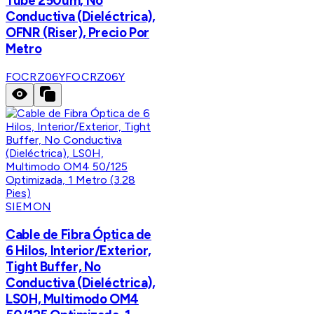
Tube 250um, No
Conductiva (Dieléctrica),
OFNR (Riser), Precio Por
Metro
FOCRZ06Y
FOCRZ06Y
SIEMON
Cable de Fibra Óptica de
6 Hilos, Interior/Exterior,
Tight Buffer, No
Conductiva (Dieléctrica),
LS0H, Multimodo OM4