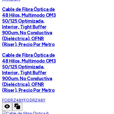
Cable de Fibra Óptica de
48 Hilos, Multimodo OM3
50/125 Optimizada,
Interior, Tight Buffer
900um, No Conductiva
(Dieléctrica), OFNR
(Riser), Precio Por Metro
Cable de Fibra Óptica de
48 Hilos, Multimodo OM3
50/125 Optimizada,
Interior, Tight Buffer
900um, No Conductiva
(Dieléctrica), OFNR
(Riser), Precio Por Metro
FODRZ48Y
FODRZ48Y