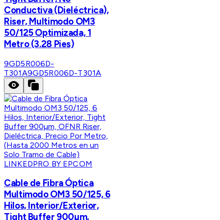
Conductiva (Dieléctrica),
Riser, Multimodo OM3
50/125 Optimizada, 1
Metro (3.28 Pies)
9GD5R006D-
T301A
9GD5R006D-T301A
LINKEDPRO BY EPCOM
Cable de Fibra Óptica
Multimodo OM3 50/125, 6
Hilos, Interior/Exterior,
Tight Buffer 900µm,