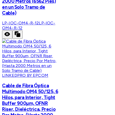
2000 Metros (6562 Pies)
en un Solo Tramo de
Cable)
LP-IOC-OM4-R-12
LP-IOC-
OM4-R-12
LINKEDPRO BY EPCOM
Cable de Fibra Óptica
Multimodo OM4 50/125, 6
Hilos, para Interior, Tight
Buffer 900µm, OFNR
Riser, Dieléctrica, Precio