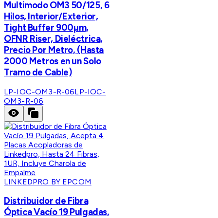
Multimodo OM3 50/125, 6
Hilos, Interior/Exterior,
Tight Buffer 900µm,
OFNR Riser, Dieléctrica,
Precio Por Metro, (Hasta
2000 Metros en un Solo
Tramo de Cable)
LP-IOC-OM3-R-06
LP-IOC-
OM3-R-06
LINKEDPRO BY EPCOM
Distribuidor de Fibra
Óptica Vacío 19 Pulgadas,