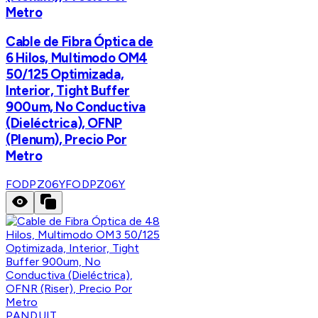
Metro
Cable de Fibra Óptica de
6 Hilos, Multimodo OM4
50/125 Optimizada,
Interior, Tight Buffer
900um, No Conductiva
(Dieléctrica), OFNP
(Plenum), Precio Por
Metro
FODPZ06Y
FODPZ06Y
PANDUIT