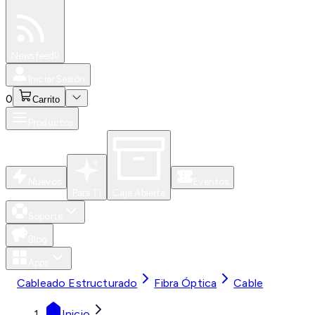
Especiales
Newsfeed
0
Iniciar Sesión
0
Carrito
Productos
Nuevos
Eventos
Para Ti
Caja Abierta
Soporte
Blog
Apps
Cableado Estructurado
Fibra Óptica
Cable
Inicio