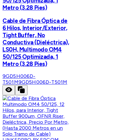
50/125 Optimizada, 1
Metro (3.28 Pies)
Cable de Fibra Óptica de
6 Hilos, Interior/Exterior,
Tight Buffer, No
Conductiva (Dieléctrica),
LS0H, Multimodo OM4
50/125 Optimizada, 1
Metro (3.28 Pies)
9GD5H006D-
T501M
9GD5H006D-T501M
LINKEDPRO BY EPCOM