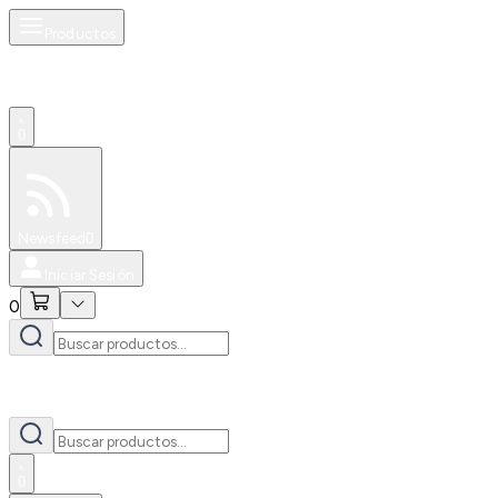
Productos
0
Especiales
Newsfeed
0
Iniciar Sesión
0
0