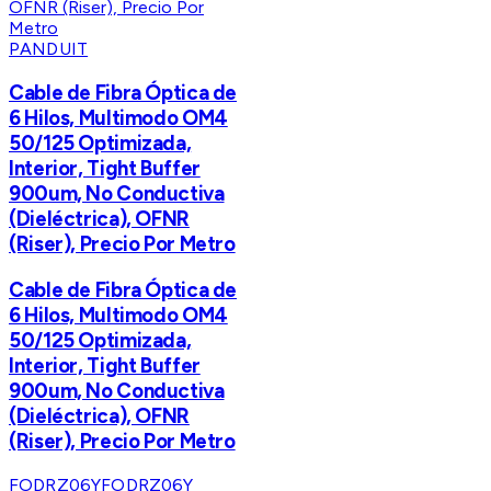
PANDUIT
Cable de Fibra Óptica de
6 Hilos, Multimodo OM4
50/125 Optimizada,
Interior, Tight Buffer
900um, No Conductiva
(Dieléctrica), OFNR
(Riser), Precio Por Metro
Cable de Fibra Óptica de
6 Hilos, Multimodo OM4
50/125 Optimizada,
Interior, Tight Buffer
900um, No Conductiva
(Dieléctrica), OFNR
(Riser), Precio Por Metro
FODRZ06Y
FODRZ06Y