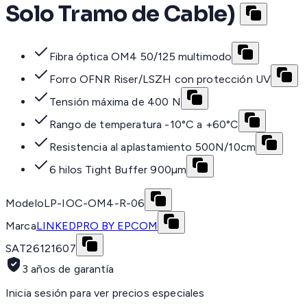
Solo Tramo de Cable)
Fibra óptica OM4 50/125 multimodo
Forro OFNR Riser/LSZH con protección UV
Tensión máxima de 400 N
Rango de temperatura -10°C a +60°C
Resistencia al aplastamiento 500N/10cm
6 hilos Tight Buffer 900µm
Modelo
LP-IOC-OM4-R-06
Marca
LINKEDPRO BY EPCOM
SAT
26121607
3 años de garantía
Inicia sesión para ver precios especiales