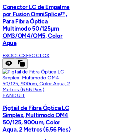
Conector LC de Empalme
por Fusion OmniSplice™,
Para Fibra Óptica
Multimodo 50/125µm
OM3/OM4/OM5, Color
Aqua
FSOCLCX
FSOCLCX
PANDUIT
Pigtail de Fibra Óptica LC
Simplex, Multimodo OM4
50/125, 900um, Color
Aqua, 2 Metros (6.56 Pies)