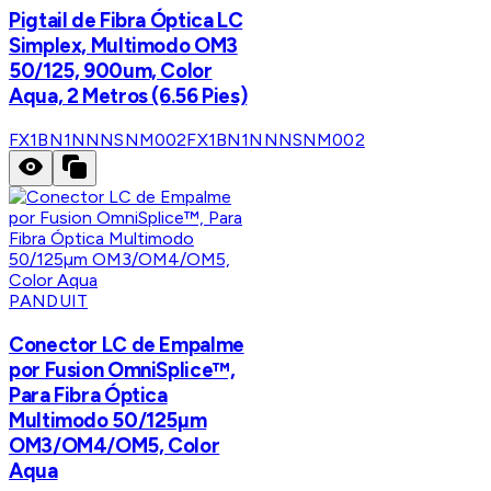
Pigtail de Fibra Óptica LC
Simplex, Multimodo OM3
50/125, 900um, Color
Aqua, 2 Metros (6.56 Pies)
FX1BN1NNNSNM002
FX1BN1NNNSNM002
PANDUIT
Conector LC de Empalme
por Fusion OmniSplice™,
Para Fibra Óptica
Multimodo 50/125µm
OM3/OM4/OM5, Color
Aqua