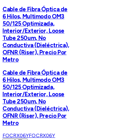
Cable de Fibra Óptica de
6 Hilos, Multimodo OM3
50/125 Optimizada,
Interior/Exterior, Loose
Tube 250um, No
Conductiva (Dieléctrica),
OFNR (Riser), Precio Por
Metro
Cable de Fibra Óptica de
6 Hilos, Multimodo OM3
50/125 Optimizada,
Interior/Exterior, Loose
Tube 250um, No
Conductiva (Dieléctrica),
OFNR (Riser), Precio Por
Metro
FOCRX06Y
FOCRX06Y