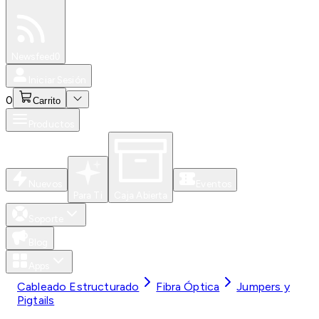
Especiales
Newsfeed
0
Iniciar Sesión
0
Carrito
Productos
Nuevos
Eventos
Para Ti
Caja Abierta
Soporte
Blog
Apps
Cableado Estructurado
Fibra Óptica
Jumpers y
Pigtails