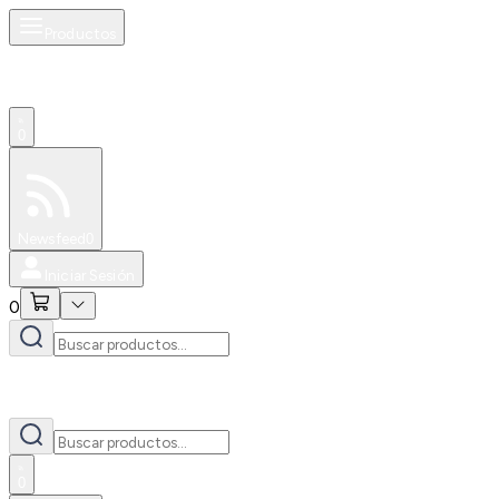
Productos
0
Especiales
Newsfeed
0
Iniciar Sesión
0
0