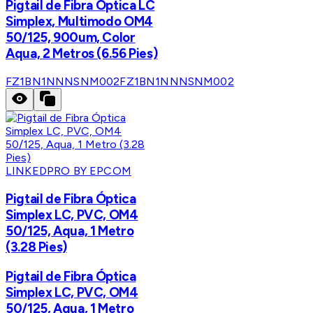
Pigtail de Fibra Óptica LC
Simplex, Multimodo OM4
50/125, 900um, Color
Aqua, 2 Metros (6.56 Pies)
FZ1BN1NNNSNM002
FZ1BN1NNNSNM002
LINKEDPRO BY EPCOM
Pigtail de Fibra Óptica
Simplex LC, PVC, OM4
50/125, Aqua, 1 Metro
(3.28 Pies)
Pigtail de Fibra Óptica
Simplex LC, PVC, OM4
50/125, Aqua, 1 Metro