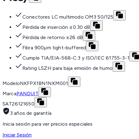
Conectores LC multimodo OM3 50/125
Pérdida de inserción ≤0.30 dB
Pérdida de retorno ≥26 dB
Fibra 900μm tight-buffered
Cumple TIA/EIA-568-C.3 y ISO/IEC 61755-3-1
Rating LSZH para baja emisión de humo
Modelo
NKFPX1BN1NKM001
Marca
PANDUIT
SAT
26121650
3 años de garantía
Inicia sesión para ver precios especiales
Iniciar Sesión