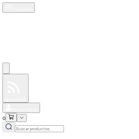
Productos
0
Especiales
Newsfeed
0
Iniciar Sesión
0