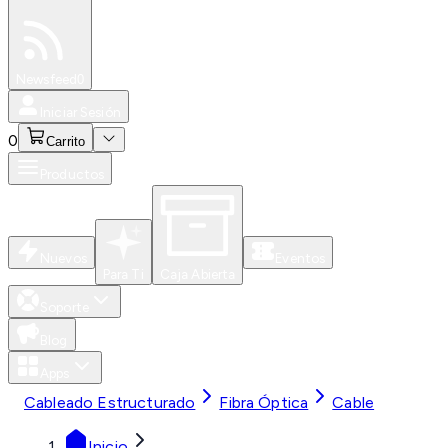
Especiales
Newsfeed
0
Iniciar Sesión
0
Carrito
Productos
Nuevos
Eventos
Para Ti
Caja Abierta
Soporte
Blog
Apps
Cableado Estructurado
Fibra Óptica
Cable
Inicio