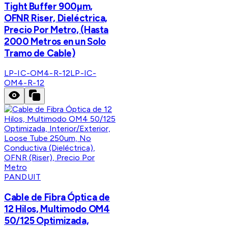
Tight Buffer 900µm,
OFNR Riser, Dieléctrica,
Precio Por Metro, (Hasta
2000 Metros en un Solo
Tramo de Cable)
LP-IC-OM4-R-12
LP-IC-
OM4-R-12
PANDUIT
Cable de Fibra Óptica de
12 Hilos, Multimodo OM4
50/125 Optimizada,