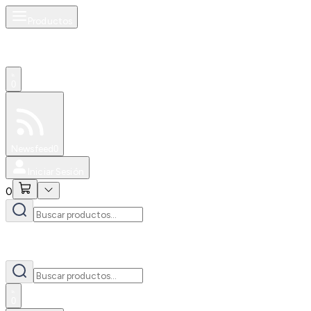
Productos
0
Especiales
Newsfeed
0
Iniciar Sesión
0
0