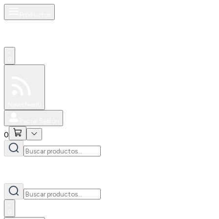
Productos
0
Especiales
Newsfeed
0
Iniciar Sesión
0
0