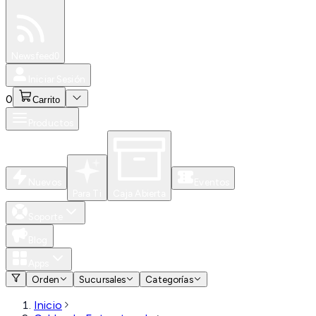
Especiales
Newsfeed
0
Iniciar Sesión
0
Carrito
Productos
Nuevos
Eventos
Para Ti
Caja Abierta
Soporte
Blog
Apps
Orden
Sucursales
Categorías
Inicio