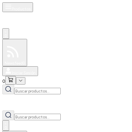
Productos
0
Especiales
Newsfeed
0
Iniciar Sesión
0
0