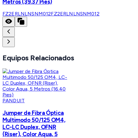
Metros (39.37 Pies)
FZ2ERLNLNSNM012
FZ2ERLNLNSNM012
Equipos Relacionados
PANDUIT
Jumper de Fibra Óptica
Multimodo 50/125 OM4,
LC-LC Duplex, OFNR
(Riser), Color Aqua, 5