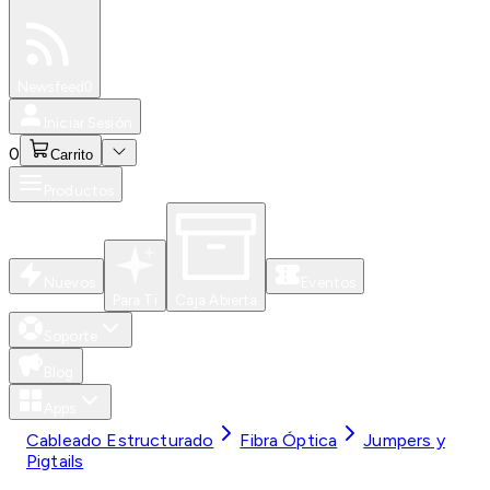
Especiales
Newsfeed
0
Iniciar Sesión
0
Carrito
Productos
Nuevos
Eventos
Para Ti
Caja Abierta
Soporte
Blog
Apps
Cableado Estructurado
Fibra Óptica
Jumpers y
Pigtails