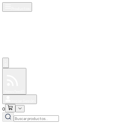
Productos
0
Especiales
Newsfeed
0
Iniciar Sesión
0