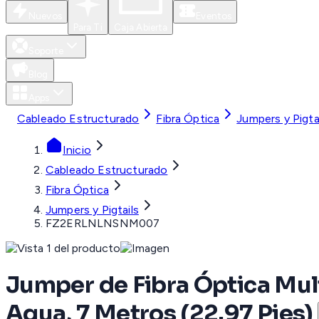
Nuevos
Eventos
Para Ti
Caja Abierta
Soporte
Blog
Apps
Cableado Estructurado
Fibra Óptica
Jumpers y Pigta
Inicio
Cableado Estructurado
Fibra Óptica
Jumpers y Pigtails
FZ2ERLNLNSNM007
Jumper de Fibra Óptica Mul
Aqua, 7 Metros (22.97 Pies)