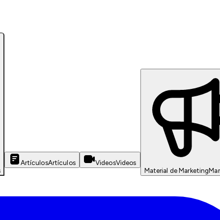
Artículos
Artículos
Videos
Videos
s
Material de Marketing
Mar