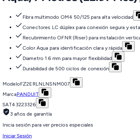
Fibra multimodo OM4 50/125 para alta velocidad
Conectores LC dúplex para conexión segura y esta
Recubrimiento OFNR (Riser) para instalación vertic
Color Aqua para identificación clara y rápida
Diametro 1.6 mm para mayor flexibilidad
Durabilidad de 500 ciclos de conexión
Modelo
FZ2ERLNLNSNM007
Marca
PANDUIT
SAT
43223326
3 años de garantía
Inicia sesión para ver precios especiales
Iniciar Sesión