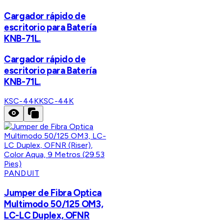
Cargador rápido de
escritorio para Batería
KNB-71L.
Cargador rápido de
escritorio para Batería
KNB-71L.
KSC-44K
KSC-44K
PANDUIT
Jumper de Fibra Optica
Multimodo 50/125 OM3,
LC-LC Duplex, OFNR