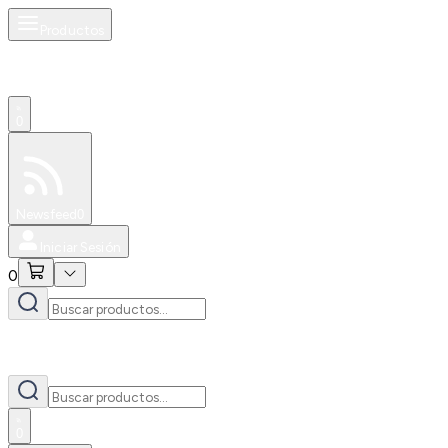
Productos
0
Especiales
Newsfeed
0
Iniciar Sesión
0
0