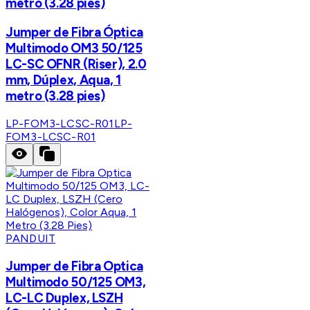
metro (3.28 pies)
Jumper de Fibra Óptica
Multimodo OM3 50/125
LC-SC OFNR (Riser), 2.0
mm, Dúplex, Aqua, 1
metro (3.28 pies)
LP-FOM3-LCSC-R01
LP-
FOM3-LCSC-R01
PANDUIT
Jumper de Fibra Optica
Multimodo 50/125 OM3,
LC-LC Duplex, LSZH