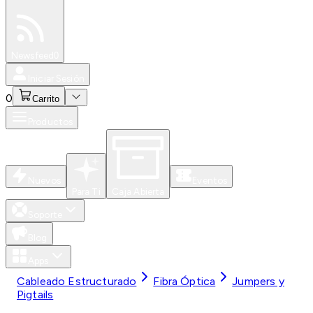
Especiales
Newsfeed
0
Iniciar Sesión
0
Carrito
Productos
Nuevos
Eventos
Para Ti
Caja Abierta
Soporte
Blog
Apps
Cableado Estructurado
Fibra Óptica
Jumpers y
Pigtails