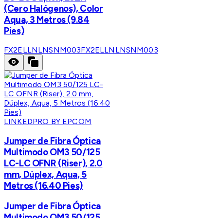
(Cero Halógenos), Color
Aqua, 3 Metros (9.84
Pies)
FX2ELLNLNSNM003
FX2ELLNLNSNM003
LINKEDPRO BY EPCOM
Jumper de Fibra Óptica
Multimodo OM3 50/125
LC-LC OFNR (Riser), 2.0
mm, Dúplex, Aqua, 5
Metros (16.40 Pies)
Jumper de Fibra Óptica
Multimodo OM3 50/125