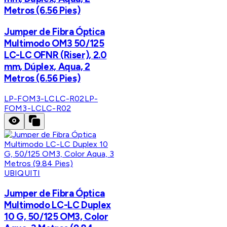
Metros (6.56 Pies)
Jumper de Fibra Óptica
Multimodo OM3 50/125
LC-LC OFNR (Riser), 2.0
mm, Dúplex, Aqua, 2
Metros (6.56 Pies)
LP-FOM3-LCLC-R02
LP-
FOM3-LCLC-R02
UBIQUITI
Jumper de Fibra Óptica
Multimodo LC-LC Duplex
10 G, 50/125 OM3, Color