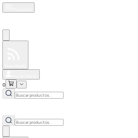
Productos
0
Especiales
Newsfeed
0
Iniciar Sesión
0
0