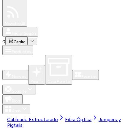
Especiales
Newsfeed
0
Iniciar Sesión
0
Carrito
Productos
Nuevos
Eventos
Para Ti
Caja Abierta
Soporte
Blog
Apps
Cableado Estructurado
Fibra Óptica
Jumpers y
Pigtails