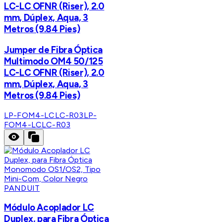
LC-LC OFNR (Riser), 2.0
mm, Dúplex, Aqua, 3
Metros (9.84 Pies)
Jumper de Fibra Óptica
Multimodo OM4 50/125
LC-LC OFNR (Riser), 2.0
mm, Dúplex, Aqua, 3
Metros (9.84 Pies)
LP-FOM4-LCLC-R03
LP-
FOM4-LCLC-R03
PANDUIT
Módulo Acoplador LC
Duplex, para Fibra Óptica